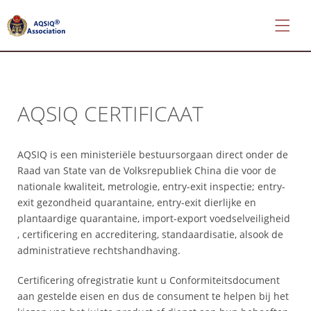
AQSIQ CERTIFICAAT
*
About
AQSIQ
AQSIQ is een ministeriële bestuursorgaan direct onder de
*
Raad van State van de Volksrepubliek China die voor de
Certificate
nationale kwaliteit, metrologie, entry-exit inspectie; entry-
search
exit gezondheid quarantaine, entry-exit dierlijke en
plantaardige quarantaine, import-export voedselveiligheid
*
, certificering en accreditering, standaardisatie, alsook de
CIFER
administratieve rechtshandhaving.
Application
*
Certificering ofregistratie kunt u Conformiteitsdocument
AQSIQ
aan gestelde eisen en dus de consument te helpen bij het
Application