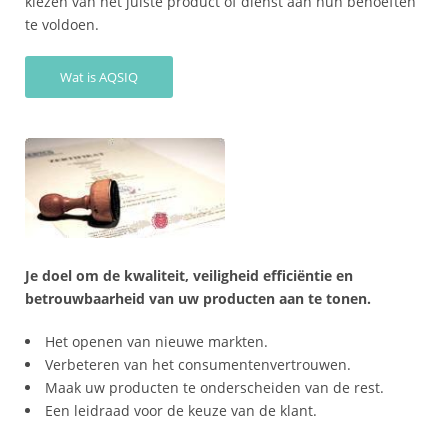
kiezen van het juiste product of dienst aan hun behoeften
te voldoen.
*
Certification
Wat is AQSIQ
Cost
*
AQSIQ
laboratory
*
Label
Design
*
Je doel om de kwaliteit, veiligheid efficiëntie en
Join
betrouwbaarheid van uw producten aan te tonen.
AQSIQ
Het openen van nieuwe markten.
*
Verbeteren van het consumentenvertrouwen.
Contact
Maak uw producten te onderscheiden van de rest.
AQSIQ
Een leidraad voor de keuze van de klant.