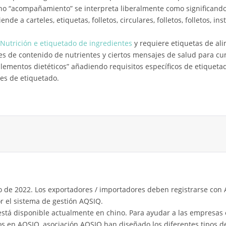
ino “acompañamiento” se interpreta liberalmente como significan
nde a carteles, etiquetas, folletos, circulares, folletos, folletos, ins
Nutrición e etiquetado de ingredientes
y requiere etiquetas de ali
s de contenido de nutrientes y ciertos mensajes de salud para cum
plementos dietéticos” añadiendo requisitos específicos de etiquet
es de etiquetado.
o de 2022. Los exportadores / importadores deben registrarse con 
or el sistema de gestión AQSIQ.
o está disponible actualmente en chino. Para ayudar a las empresa
tos en AQSIQ, asociación AQSIQ han diseñado los diferentes tipos de