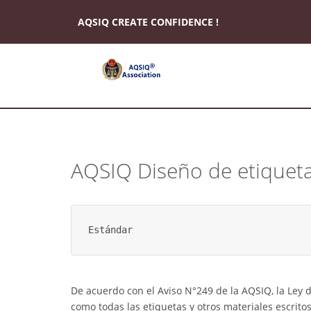
AQSIQ CREATE CONFIDENCE !
*
About
AQSIQ
AQSIQ Diseño de etiquet
*
Certificate
search
*
Estándar
CIFER
Application
*
De acuerdo con el Aviso N°249 de la AQSIQ, la Ley
AQSIQ
como todas las etiquetas y otros materiales escrito
Application