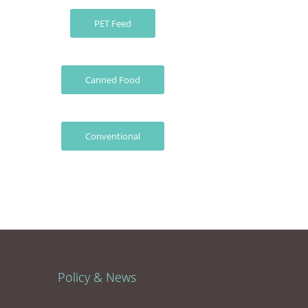
PET Feed
Canned Food
Conventional
Policy & News