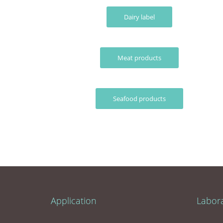
Dairy label
Meat products
Seafood products
Application
Labor