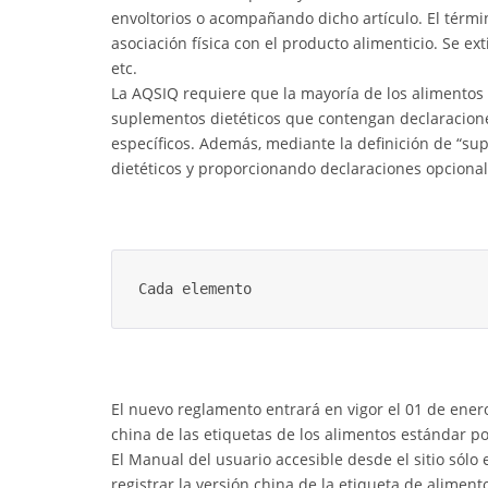
envoltorios o acompañando dicho artículo. El térm
*
asociación física con el producto alimenticio. Se extie
Certification
etc.
Cost
La AQSIQ requiere que la mayoría de los alimentos
suplementos dietéticos que contengan declaracione
*
específicos. Además, mediante la definición de “su
AQSIQ
dietéticos y proporcionando declaraciones opcional
laboratory
*
Label
Design
Cada elemento
*
Join
AQSIQ
*
Contact
El nuevo reglamento entrará en vigor el 01 de ener
AQSIQ
china de las etiquetas de los alimentos estándar p
El Manual del usuario accesible desde el sitio sól
registrar la versión china de la etiqueta de alimen